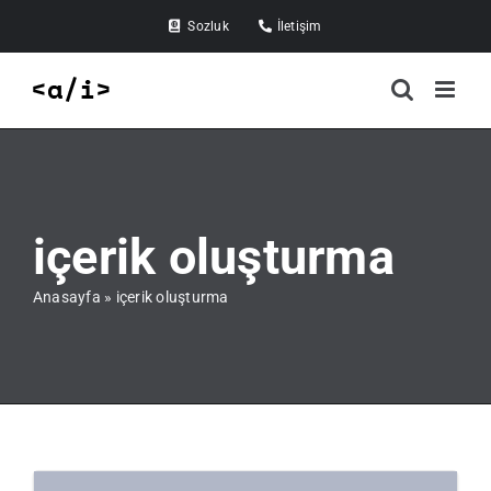
Skip
Sozluk
İletişim
to
content
içerik oluşturma
Anasayfa
»
içerik oluşturma