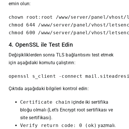
emin olun:
chown root:root /www/server/panel/vhost/l
chmod 644 /www/server/panel/vhost/letsenc
chmod 600 /www/server/panel/vhost/letsen
4. OpenSSL ile Test Edin
Değişikliklerden sonra TLS bağlantısını test etmek
için aşağıdaki komutu çalıştırın:
openssl s_client -connect mail.siteadres
Çıktıda aşağıdaki bilgileri kontrol edin:
Certificate chain
içinde iki sertifika
bloğu olmalı (Let’s Encrypt root sertifikası ve
site sertifikası).
Verify return code: 0 (ok)
yazmalı.