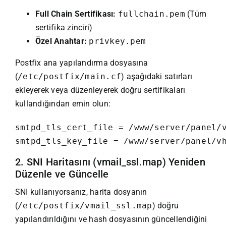
Full Chain Sertifikası:
fullchain.pem
(Tüm
sertifika zinciri)
Özel Anahtar:
privkey.pem
Postfix ana yapılandırma dosyasına
(
/etc/postfix/main.cf
) aşağıdaki satırları
ekleyerek veya düzenleyerek doğru sertifikaları
kullandığından emin olun:
smtpd_tls_cert_file = /www/server/panel/v
smtpd_tls_key_file = /www/server/panel/v
2. SNI Haritasını (vmail_ssl.map) Yeniden
Düzenle ve Güncelle
SNI kullanıyorsanız, harita dosyanın
(
/etc/postfix/vmail_ssl.map
) doğru
yapılandırıldığını ve hash dosyasının güncellendiğini