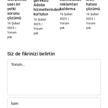
gereksiz
user.ini
reklamları
hatası
Adobe
yetki
kaldırma
çözümü
hizmetlerinden
sorunu
kurtulun
16 Şubat
16 Şubat
çözümü
2025
|
2025
|
16 Şubat
16 Şubat
Yorum
Yorum
2025
|
2025
|
yok
yok
Yorum
Yorum
yok
yok
Siz de fikrinizi belirtin
Yorum