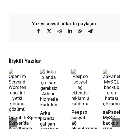
Yazıyı sosyal ağlarda paylaşın:
Facebook
X
Reddit
LinkedIn
WhatsApp
Telegram
İlişkili Yazılar
Peepso
aaPanel
Arka
OpenLiteSpeed
sosyal
MySQL
planda
Server’da
ağ
backup
çalışan
Wordfence
eklentisinde
cron