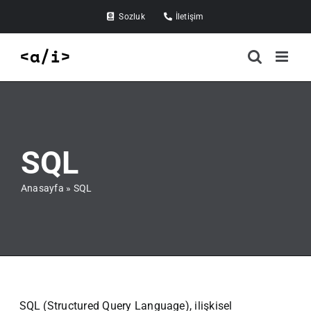
Skip
Sozluk
İletişim
to
content
SQL
Anasayfa
»
SQL
SQL (Structured Query Language), ilişkisel